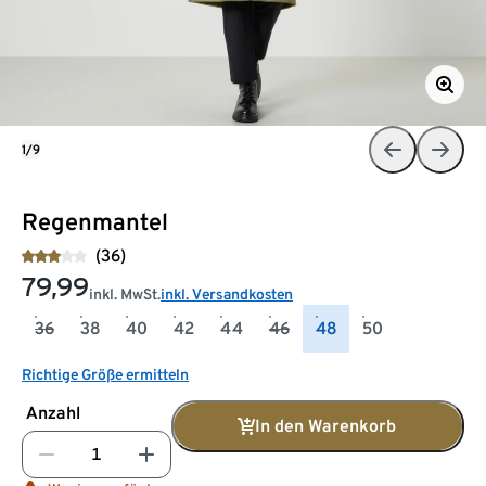
1/9
Regenmantel
(36)
79,99
inkl. MwSt.
inkl. Versandkosten
36
38
40
42
44
46
48
50
Richtige Größe ermitteln
Anzahl
In den Warenkorb