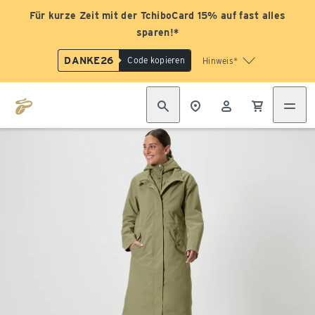
Für kurze Zeit mit der TchiboCard 15% auf fast alles
sparen!*
DANKE26
Code kopieren
Hinweis*