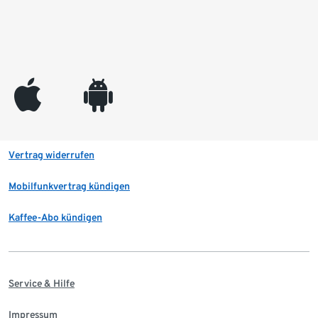
appleinc
android
Vertrag widerrufen
Mobilfunkvertrag kündigen
Kaffee-Abo kündigen
Service & Hilfe
Impressum