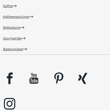
Kaffee
Kaffeemaschinen
Bettwäsche
Sportgeräte
Balkonmöbel
facebook
youtube
pinterest
xing
instagram