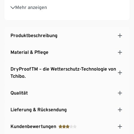
Taille mit innenliegenden Kordelzug
Mehr anzeigen
2 seitliche Reißverschlusstaschen
Armabschlüsse mit Druckknöpfen
Wattierte, herausnehmbare Steppkapuze, mit
hochschließendem Kragen
Produktbeschreibung
Material & Pflege
DryProofTM – die Wetterschutz-Technologie von
Tchibo.
Qualität
Lieferung & Rücksendung
Kundenbewertungen