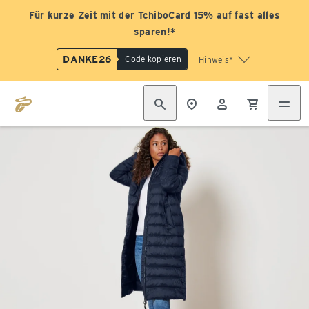
Für kurze Zeit mit der TchiboCard 15% auf fast alles
sparen!*
DANKE26
Code kopieren
Hinweis*