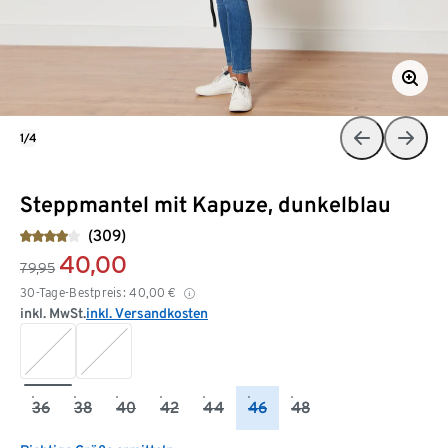
1/4
Steppmantel mit Kapuze, dunkelblau
(309)
40,00
79,95
30-Tage-Bestpreis:
40,00
€
inkl. MwSt.
inkl. Versandkosten
36
38
40
42
44
46
48