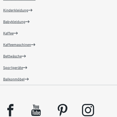
Kinderkleidung
Babykleidung
Kaffee
Kaffeemaschinen
Bettwäsche
Sportgeräte
Balkonmöbel
facebook
youtube
pinterest
instagram