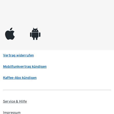
appleinc
android
Vertrag widerrufen
Mobilfunkvertrag kündigen
Kaffee-Abo kündigen
Service & Hilfe
Impressum