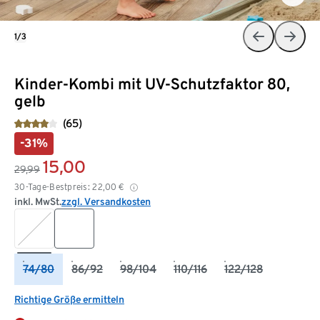
1/3
Kinder-Kombi mit UV-Schutzfaktor 80,
gelb
(65)
-31%
15,00
29,99
30-Tage-Bestpreis:
22,00
€
inkl. MwSt.
zzgl. Versandkosten
74/80
86/92
98/104
110/116
122/128
Richtige Größe ermitteln