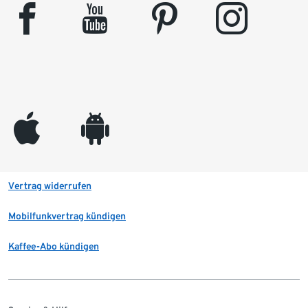
facebook
youtube
pinterest
instagram
appleinc
android
Vertrag widerrufen
Mobilfunkvertrag kündigen
Kaffee-Abo kündigen