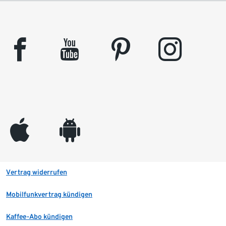
facebook
youtube
pinterest
instagram
appleinc
android
Vertrag widerrufen
Mobilfunkvertrag kündigen
Kaffee-Abo kündigen