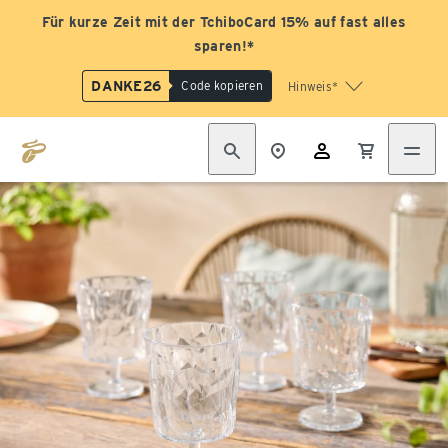
Für kurze Zeit mit der TchiboCard 15% auf fast alles
sparen!*
DANKE26
Code kopieren
Hinweis*