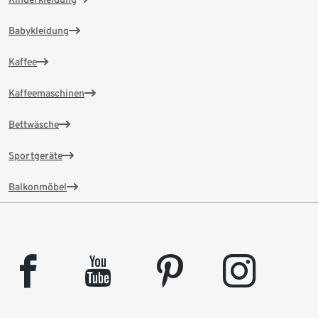
Babykleidung
Kaffee
Kaffeemaschinen
Bettwäsche
Sportgeräte
Balkonmöbel
facebook
youtube
pinterest
instagram