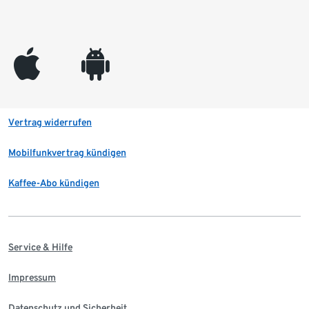
appleinc
android
Vertrag widerrufen
Mobilfunkvertrag kündigen
Kaffee-Abo kündigen
Service & Hilfe
Impressum
Datenschutz und Sicherheit