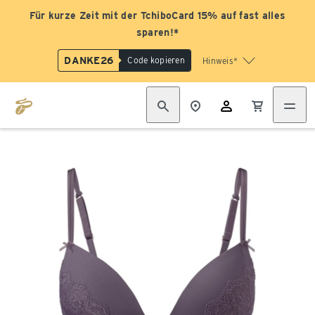
Für kurze Zeit mit der TchiboCard 15% auf fast alles
sparen!*
DANKE26
Code kopieren
Hinweis*