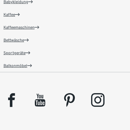
Babykleidung
Kaffee
Kaffeemaschinen
Bettwäsche
Sportgeräte
Balkonmöbel
facebook
youtube
pinterest
instagram