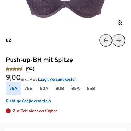
1/2
Push-up-BH mit Spitze
(94)
9,00
inkl. MwSt.
zzgl. Versandkosten
75A
75B
80A
80B
85A
85B
Richtige Größe ermitteln
Zur Zeit nicht verfügbar