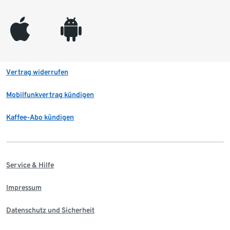
appleinc
android
Vertrag widerrufen
Mobilfunkvertrag kündigen
Kaffee-Abo kündigen
Service & Hilfe
Impressum
Datenschutz und Sicherheit