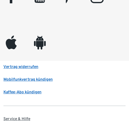
appleinc
android
Vertrag widerrufen
Mobilfunkvertrag kündigen
Kaffee-Abo kündigen
Service & Hilfe