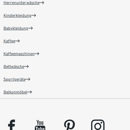
Herrenunterwäsche
Kinderkleidung
Babykleidung
Kaffee
Kaffeemaschinen
Bettwäsche
Sportgeräte
Balkonmöbel
facebook
youtube
pinterest
instagram