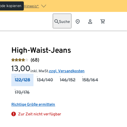
ode kopieren
Hinweis*
Suche
High-Waist-Jeans
(68)
13,00
inkl. MwSt.
zzgl. Versandkosten
122/128
134/140
146/152
158/164
170/176
Richtige Größe ermitteln
Zur Zeit nicht verfügbar