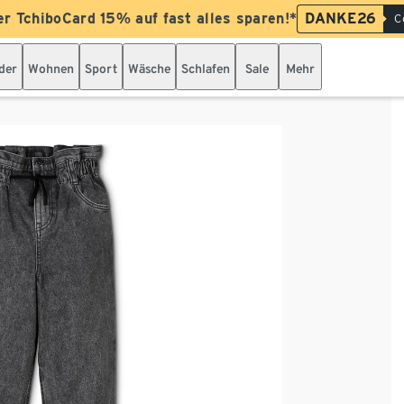
er TchiboCard 15% auf fast alles sparen!*
DANKE26
C
der
Wohnen
Sport
Wäsche
Schlafen
Sale
Mehr