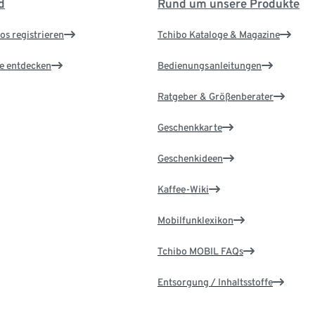
d
Rund um unsere Produkte
os registrieren
Tchibo Kataloge & Magazine
le entdecken
Bedienungsanleitungen
Ratgeber & Größenberater
Geschenkkarte
Geschenkideen
Kaffee-Wiki
Mobilfunklexikon
Tchibo MOBIL FAQs
Entsorgung / Inhaltsstoffe