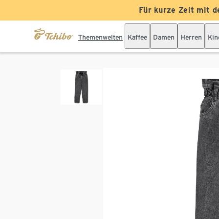
Für kurze Zeit mit d
Themenwelten
Kaffee
Damen
Herren
Kin