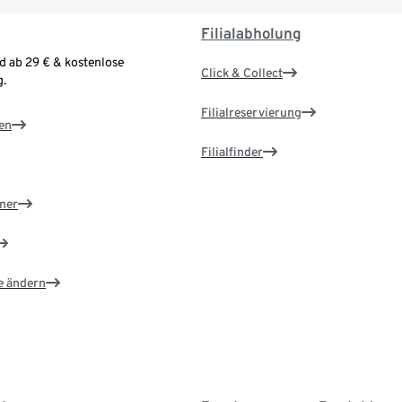
Filialabholung
d ab 29 € & kostenlose
Click & Collect
.
Filialreservierung
en
Filialfinder
ner
e ändern