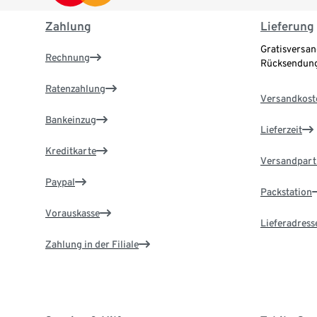
Zahlung
Lieferung
Gratisversan
Rechnung
Rücksendung
Ratenzahlung
Versandkost
Bankeinzug
Lieferzeit
Kreditkarte
Versandpart
Paypal
Packstation
Vorauskasse
Lieferadress
Zahlung in der Filiale