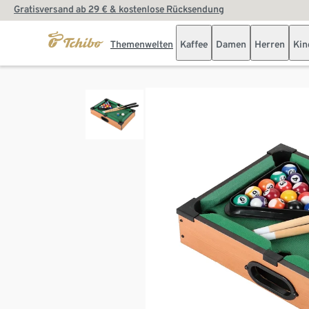
Gratisversand ab 29 € & kostenlose Rücksendung
Themenwelten
Kaffee
Damen
Herren
Kin