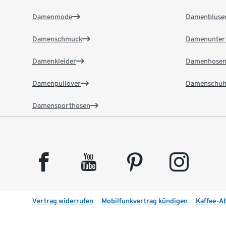
Damenmode
Damenbluse
Damenschmuck
Damenunter
Damenkleider
Damenhose
Damenpullover
Damenschuh
Damensporthosen
facebook
youtube
pinterest
instagram
Vertrag widerrufen
Mobilfunkvertrag kündigen
Kaffee-A