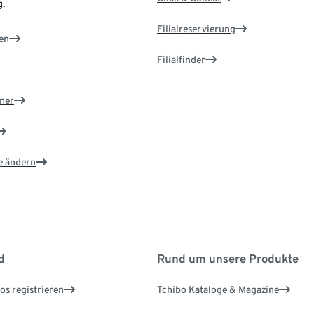
.
Filialreservierung
en
Filialfinder
ner
e ändern
d
Rund um unsere Produkte
os registrieren
Tchibo Kataloge & Magazine