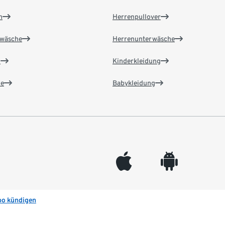
n
Herrenpullover
wäsche
Herrenunterwäsche
n
Kinderkleidung
e
Babykleidung
appleinc
android
bo kündigen