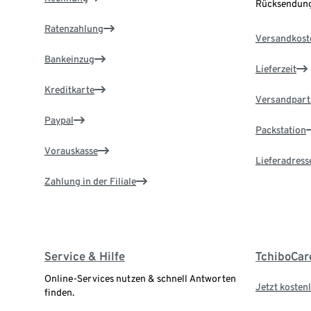
Rücksendung
Ratenzahlung
Versandkost
Bankeinzug
Lieferzeit
Kreditkarte
Versandpart
Paypal
Packstation
Vorauskasse
Lieferadress
Zahlung in der Filiale
Service & Hilfe
TchiboCar
Online-Services nutzen & schnell Antworten
Jetzt kostenl
finden.