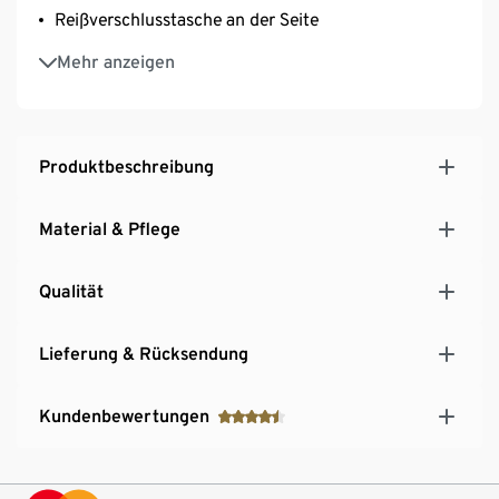
Reißverschlusstasche an der Seite
Integrierte Jersey-Shorts für optimale Abdeckung
Mehr anzeigen
und Halt
Das Funktionsstoffgewebe absorbiert Feuchtigkeit,
leitet sie ab und trocknet schnell
Feuchtigkeit wird ohne Schweißflecken
Produktbeschreibung
abtransportiert
Reflektierende Prints für erhöhte Sichtbarkeit
Material & Pflege
Geformter Saum für eine optimale Passform und
bessere Bewegungsfreiheit
Qualität
Lieferung & Rücksendung
Kundenbewertungen