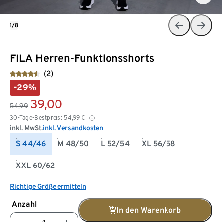
1/8
FILA Herren-Funktionsshorts
(2)
-29%
39,00
54,99
30-Tage-Bestpreis:
54,99
€
inkl. MwSt.
inkl. Versandkosten
S 44/46
M 48/50
L 52/54
XL 56/58
XXL 60/62
Richtige Größe ermitteln
Anzahl
In den Warenkorb