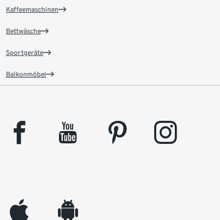
Kaffeemaschinen
Bettwäsche
Sportgeräte
Balkonmöbel
facebook
youtube
pinterest
instagram
appleinc
android