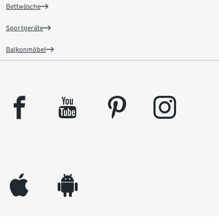
Bettwäsche
Sportgeräte
Balkonmöbel
facebook
youtube
pinterest
instagram
appleinc
android