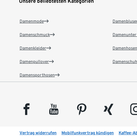
Unsere beliebtesten Kategorien
Damenmode
Damenbluse
Damenschmuck
Damenunter
Damenkleider
Damenhose
Damenpullover
Damenschuh
Damensporthosen
facebook
youtube
pinterest
xing
insta
Vertrag widerrufen
Mobilfunkvertrag kündigen
Kaffee-A