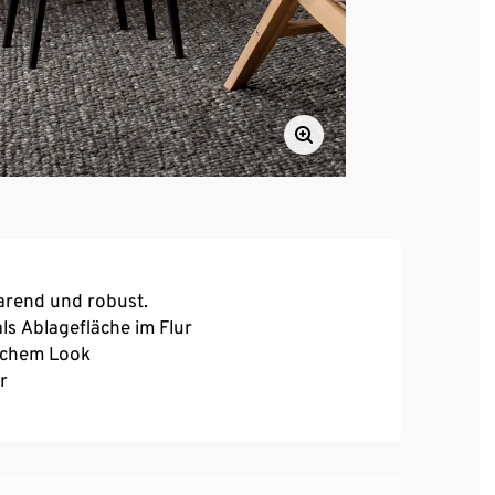
sparend und robust.
als Ablagefläche im Flur
schem Look
r