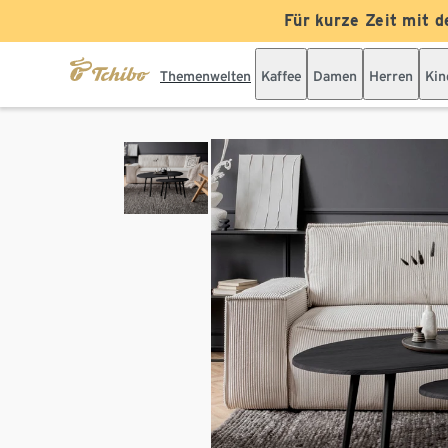
Für kurze Zeit mit d
Themenwelten
Kaffee
Damen
Herren
Kin