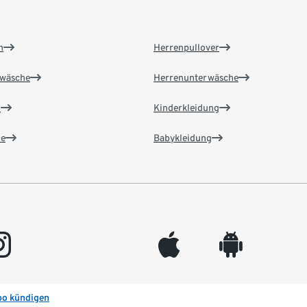
n
Herrenpullover
wäsche
Herrenunterwäsche
n
Kinderkleidung
e
Babykleidung
gram
appleinc
android
bo kündigen