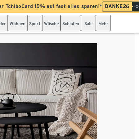
er TchiboCard 15% auf fast alles sparen!*
DANKE26
C
der
Wohnen
Sport
Wäsche
Schlafen
Sale
Mehr