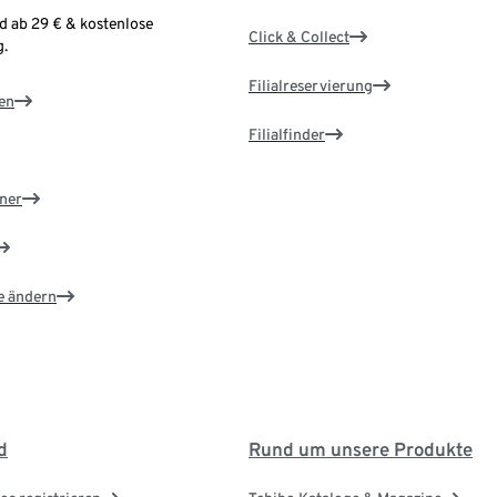
d ab 29 € & kostenlose
Click & Collect
.
Filialreservierung
en
Filialfinder
ner
e ändern
d
Rund um unsere Produkte