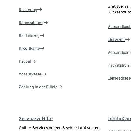
Gratisversan
Rechnung
Rücksendung
Ratenzahlung
Versandkost
Bankeinzug
Lieferzeit
Kreditkarte
Versandpart
Paypal
Packstation
Vorauskasse
Lieferadress
Zahlung in der Filiale
Service & Hilfe
TchiboCar
Online-Services nutzen & schnell Antworten