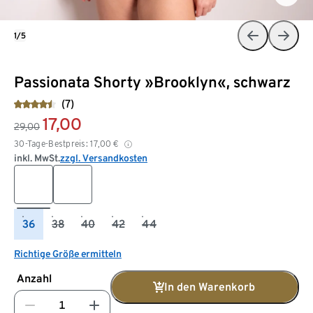
1/5
Passionata Shorty »Brooklyn«, schwarz
(7)
17,00
29,00
30-Tage-Bestpreis:
17,00
€
inkl. MwSt.
zzgl. Versandkosten
36
38
40
42
44
Richtige Größe ermitteln
Anzahl
In den Warenkorb