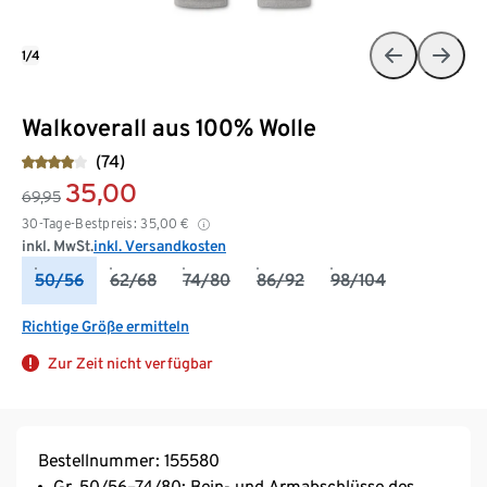
1/4
Walkoverall aus 100% Wolle
(74)
35,00
69,95
30-Tage-Bestpreis:
35,00
€
inkl. MwSt.
inkl. Versandkosten
50/56
62/68
74/80
86/92
98/104
Richtige Größe ermitteln
Zur Zeit nicht verfügbar
Bestellnummer: 155580
Gr. 50/56–74/80: Bein- und Armabschlüsse des