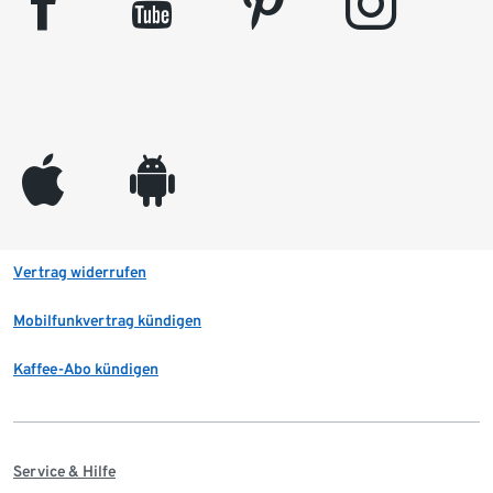
facebook
youtube
pinterest
instagram
appleinc
android
Vertrag widerrufen
Mobilfunkvertrag kündigen
Kaffee-Abo kündigen
Service & Hilfe