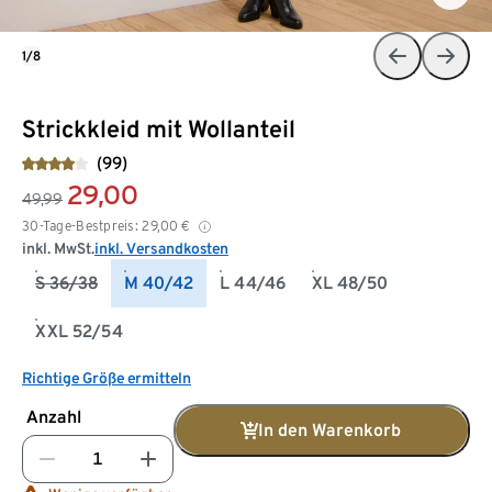
1/8
Strickkleid mit Wollanteil
(99)
29,00
49,99
30-Tage-Bestpreis:
29,00
€
inkl. MwSt.
inkl. Versandkosten
S 36/38
M 40/42
L 44/46
XL 48/50
XXL 52/54
Richtige Größe ermitteln
Anzahl
In den Warenkorb