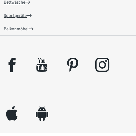
Bettwäsche
Sportgeräte
Balkonmöbel
facebook
youtube
pinterest
instagram
appleinc
android