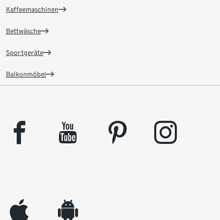
Kaffeemaschinen
Bettwäsche
Sportgeräte
Balkonmöbel
facebook
youtube
pinterest
instagram
appleinc
android