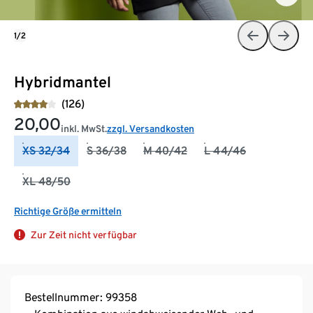
1/2
Hybridmantel
(126)
20,00
inkl. MwSt.
zzgl. Versandkosten
XS 32/34
S 36/38
M 40/42
L 44/46
XL 48/50
Richtige Größe ermitteln
Zur Zeit nicht verfügbar
Bestellnummer: 99358