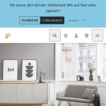
Für kurze Zeit mit der TchiboCard 15% auf fast alles
sparen!*
DANKE26
Code kopieren
Hinweis*