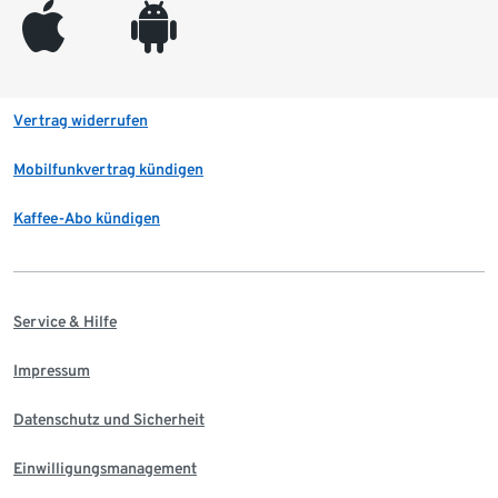
appleinc
android
Vertrag widerrufen
Mobilfunkvertrag kündigen
Kaffee-Abo kündigen
Service & Hilfe
Impressum
Datenschutz und Sicherheit
Einwilligungsmanagement