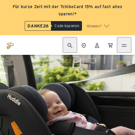
Für kurze Zeit mit der TchiboCard 15% auf fast alles
sparen!*
DANKE26
Code kopieren
Hinweis*