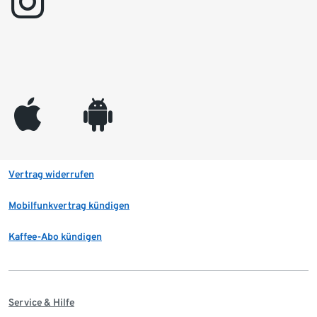
instagram
appleinc
android
Vertrag widerrufen
Mobilfunkvertrag kündigen
Kaffee-Abo kündigen
Service & Hilfe