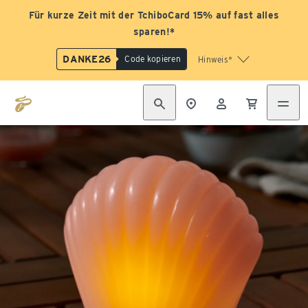
Für kurze Zeit mit der TchiboCard 15% auf fast alles
sparen!*
DANKE26
Code kopieren
Hinweis*