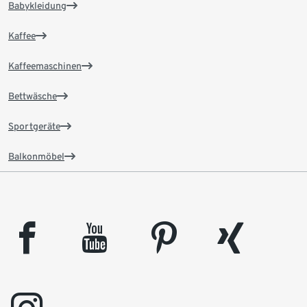
Babykleidung
Kaffee
Kaffeemaschinen
Bettwäsche
Sportgeräte
Balkonmöbel
facebook
youtube
pinterest
xing