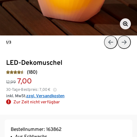
1/3
LED-Dekomuschel
(180)
7,00
12,99
30-Tage-Bestpreis:
7,00
€
inkl. MwSt.
zzgl. Versandkosten
Zur Zeit nicht verfügbar
Bestellnummer: 163862
Aus Echtwachs