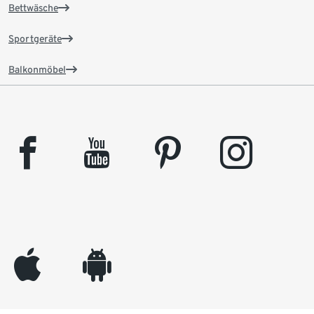
Bettwäsche
Sportgeräte
Balkonmöbel
facebook
youtube
pinterest
instagram
appleinc
android