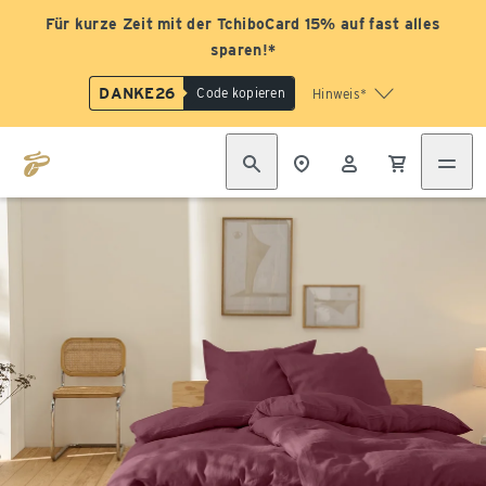
Für kurze Zeit mit der TchiboCard 15% auf fast alles
sparen!*
DANKE26
Code kopieren
Hinweis*