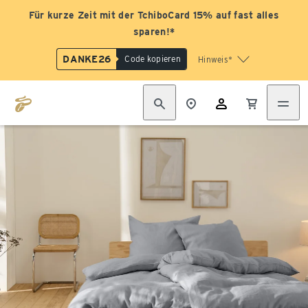
Für kurze Zeit mit der TchiboCard 15% auf fast alles
sparen!*
DANKE26
Code kopieren
Hinweis*