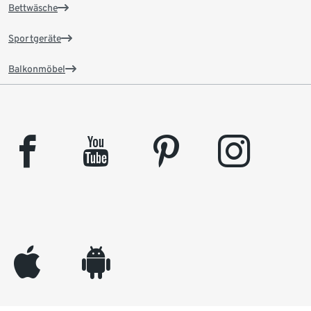
Bettwäsche
Sportgeräte
Balkonmöbel
facebook
youtube
pinterest
instagram
appleinc
android