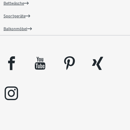
Bettwäsche
Sportgeräte
Balkonmöbel
facebook
youtube
pinterest
xing
instagram