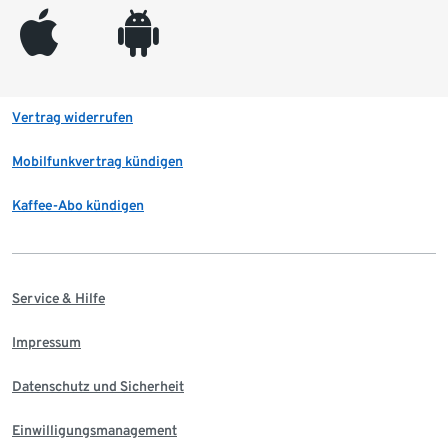
appleinc
android
Vertrag widerrufen
Mobilfunkvertrag kündigen
Kaffee-Abo kündigen
Service & Hilfe
Impressum
Datenschutz und Sicherheit
Einwilligungsmanagement