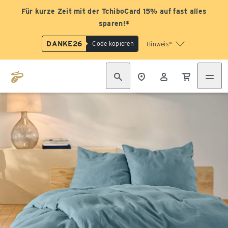
Für kurze Zeit mit der TchiboCard 15% auf fast alles
sparen!*
DANKE26
Code kopieren
Hinweis*