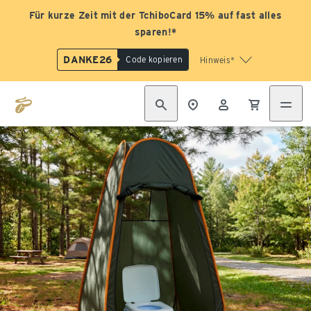
Für kurze Zeit mit der TchiboCard 15% auf fast alles
sparen!*
DANKE26
Code kopieren
Hinweis*