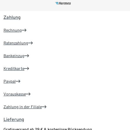
Zahlung
Rechnung
Ratenzahlung
Bankeinzug
Kreditkarte
Paypal
Vorauskasse
Zahlung in der Filiale
Lieferung
Gratisversand ab 29 € & kostenlose Rücksendung.