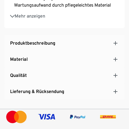
Wartungsaufwand durch pflegeleichtes Material
Geringes Gewicht und kompakte Maße: einfacher
Mehr anzeigen
Transport und platzsparende Lagerung
Mit Tragegriff
Halbtransparenter Deckel – Füllstand des
Wassertanks immer im Blick
Produktbeschreibung
Sitzhöhe ca. 36 cm
Material
Qualität
Lieferung & Rücksendung