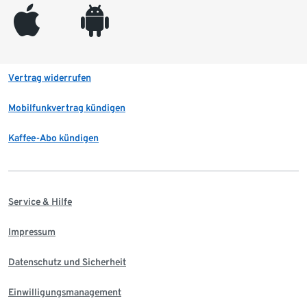
appleinc
android
Vertrag widerrufen
Mobilfunkvertrag kündigen
Kaffee-Abo kündigen
Service & Hilfe
Impressum
Datenschutz und Sicherheit
Einwilligungsmanagement