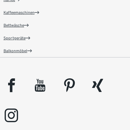
Kaffeemaschinen
Bettwäsche
Sportgeräte
Balkonmöbel
facebook
youtube
pinterest
xing
instagram