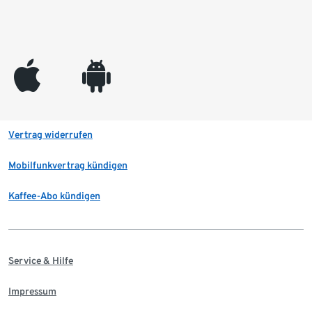
appleinc
android
Vertrag widerrufen
Mobilfunkvertrag kündigen
Kaffee-Abo kündigen
Service & Hilfe
Impressum