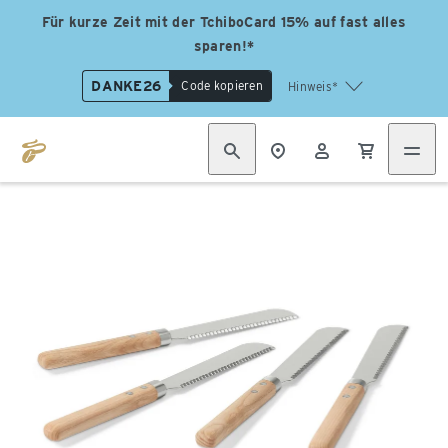
Für kurze Zeit mit der TchiboCard 15% auf fast alles
sparen!*
DANKE26
Code kopieren
Hinweis*