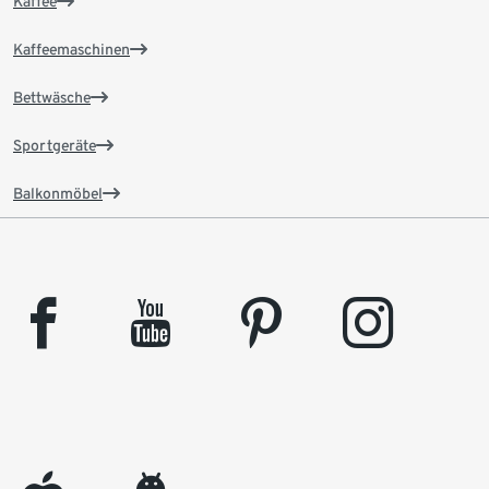
Kaffee
Kaffeemaschinen
Bettwäsche
Sportgeräte
Balkonmöbel
facebook
youtube
pinterest
instagram