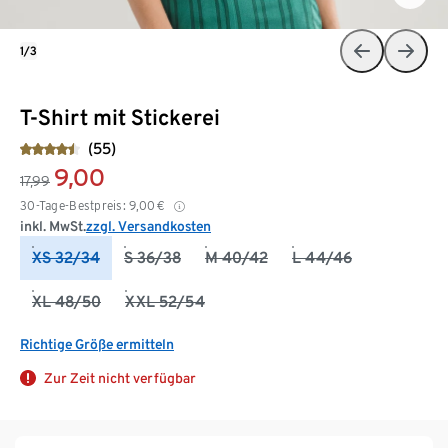
1/3
T-Shirt mit Stickerei
(55)
9,00
17,99
30-Tage-Bestpreis:
9,00
€
inkl. MwSt.
zzgl. Versandkosten
XS 32/34
S 36/38
M 40/42
L 44/46
XL 48/50
XXL 52/54
Richtige Größe ermitteln
Zur Zeit nicht verfügbar