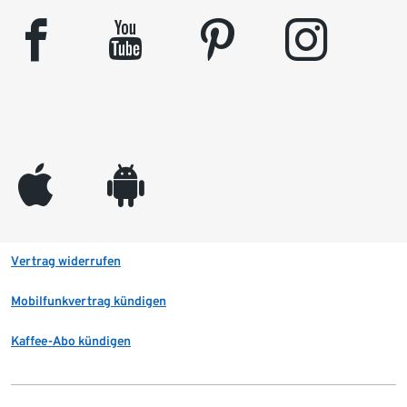
facebook
youtube
pinterest
instagram
appleinc
android
Vertrag widerrufen
Mobilfunkvertrag kündigen
Kaffee-Abo kündigen