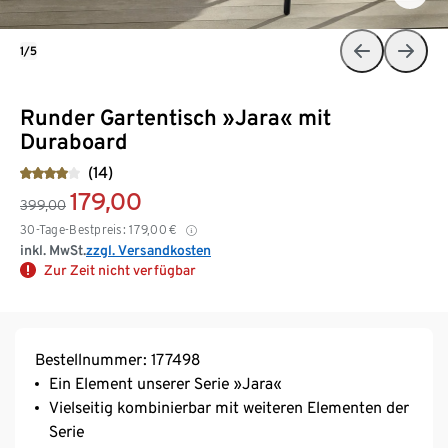
1/5
Runder Gartentisch »Jara« mit
Duraboard
(14)
179,00
399,00
30-Tage-Bestpreis:
179,00
€
inkl. MwSt.
zzgl. Versandkosten
Zur Zeit nicht verfügbar
Bestellnummer: 177498
Ein Element unserer Serie »Jara«
Vielseitig kombinierbar mit weiteren Elementen der
Serie