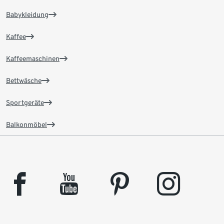
Babykleidung
Kaffee
Kaffeemaschinen
Bettwäsche
Sportgeräte
Balkonmöbel
facebook
youtube
pinterest
instagram