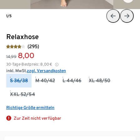
1/5
Relaxhose
(295)
8,00
14,99
30-Tage-Bestpreis:
8,00
€
inkl. MwSt.
zzgl. Versandkosten
S 36/38
M 40/42
L 44/46
XL 48/50
XXL 52/54
Richtige Größe ermitteln
Zur Zeit nicht verfügbar