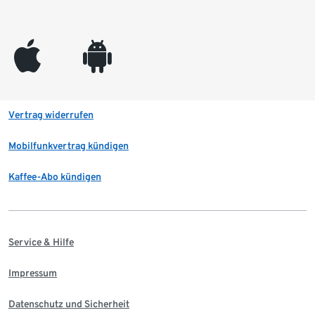
appleinc
android
Vertrag widerrufen
Mobilfunkvertrag kündigen
Kaffee-Abo kündigen
Service & Hilfe
Impressum
Datenschutz und Sicherheit