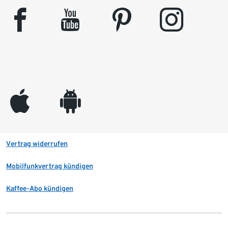
facebook
youtube
pinterest
instagram
appleinc
android
Vertrag widerrufen
Mobilfunkvertrag kündigen
Kaffee-Abo kündigen