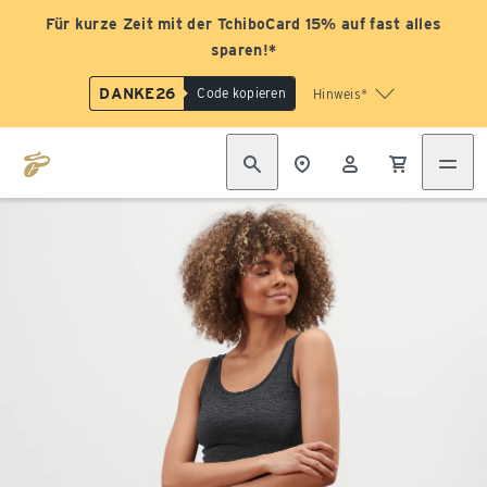
Für kurze Zeit mit der TchiboCard 15% auf fast alles
sparen!*
DANKE26
Code kopieren
Hinweis*