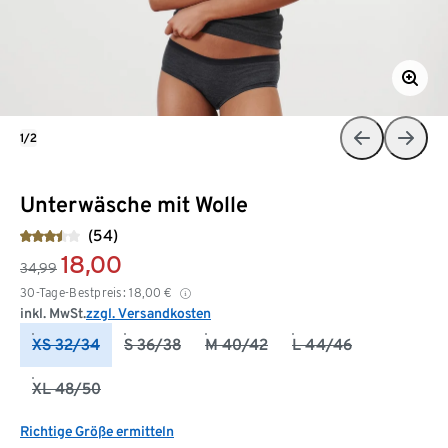
1/2
Unterwäsche mit Wolle
(54)
18,00
34,99
30-Tage-Bestpreis:
18,00
€
inkl. MwSt.
zzgl. Versandkosten
XS 32/34
S 36/38
M 40/42
L 44/46
XL 48/50
Richtige Größe ermitteln