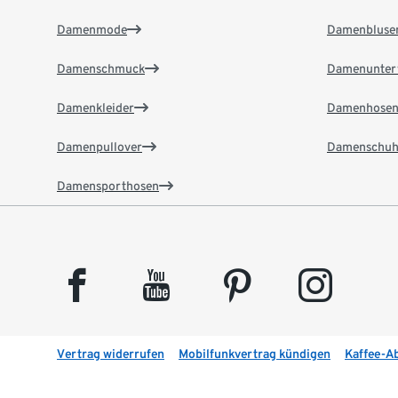
Damenmode
Damenbluse
Damenschmuck
Damenunter
Damenkleider
Damenhose
Damenpullover
Damenschuh
Damensporthosen
facebook
youtube
pinterest
instagram
Vertrag widerrufen
Mobilfunkvertrag kündigen
Kaffee-A