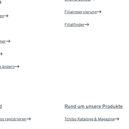
.
Filialreservierung
en
Filialfinder
ner
e ändern
d
Rund um unsere Produkte
os registrieren
Tchibo Kataloge & Magazine