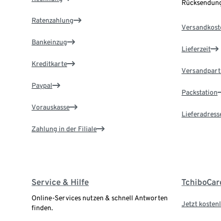
Rücksendung
Ratenzahlung
Versandkost
Bankeinzug
Lieferzeit
Kreditkarte
Versandpart
Paypal
Packstation
Vorauskasse
Lieferadress
Zahlung in der Filiale
Service & Hilfe
TchiboCar
Online-Services nutzen & schnell Antworten
Jetzt kostenl
finden.