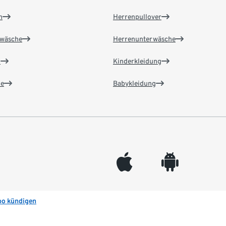
n
Herrenpullover
wäsche
Herrenunterwäsche
n
Kinderkleidung
e
Babykleidung
appleinc
android
bo kündigen