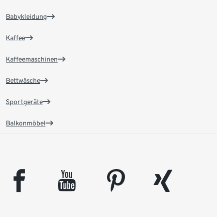
Babykleidung
Kaffee
Kaffeemaschinen
Bettwäsche
Sportgeräte
Balkonmöbel
facebook
youtube
pinterest
xing