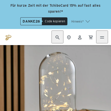
Für kurze Zeit mit der TchiboCard 15% auf fast alles
sparen!*
DANKE26
Code kopieren
Hinweis*