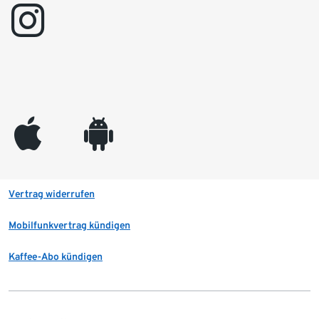
instagram
appleinc
android
Vertrag widerrufen
Mobilfunkvertrag kündigen
Kaffee-Abo kündigen