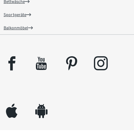
Bettwäsche
Sportgeräte
Balkonmöbel
facebook
youtube
pinterest
instagram
appleinc
android