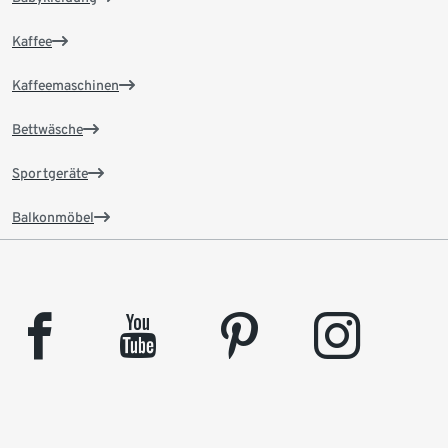
Kaffee
Kaffeemaschinen
Bettwäsche
Sportgeräte
Balkonmöbel
facebook
youtube
pinterest
instagram