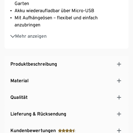
Garten
Akku wiederaufladbar über Micro-USB
Mit Aufhängeösen – flexibel und einfach
anzubringen
Timerfunktion: automatisches Ausschalten nach 6
Mehr anzeigen
Stunden, Wiedereinschalten nach 18 Stunden
Biegsamer Draht für individuelles Dekorieren
Länge der Lichterkette ca. 2,5 m plus Zuleitung
Produktbeschreibung
Material
Qualität
Lieferung & Rücksendung
Kundenbewertungen