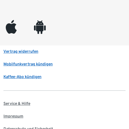
appleinc
android
Vertrag widerrufen
Mobilfunkvertrag kündigen
Kaffee-Abo kündigen
Service & Hilfe
Impressum
Datenschutz und Sicherheit