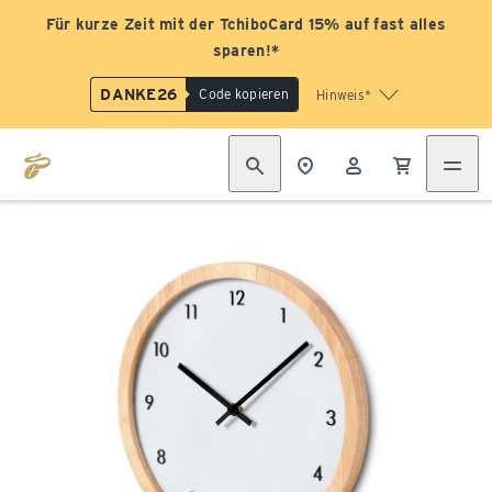
Für kurze Zeit mit der TchiboCard 15% auf fast alles
sparen!*
DANKE26
Code kopieren
Hinweis*