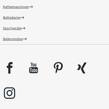
Kaffeemaschinen
Bettwäsche
Sportgeräte
Balkonmöbel
facebook
youtube
pinterest
xing
instagram