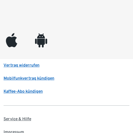
appleinc
android
Vertrag widerrufen
Mobilfunkvertrag kündigen
Kaffee-Abo kündigen
Service & Hilfe
Impressum