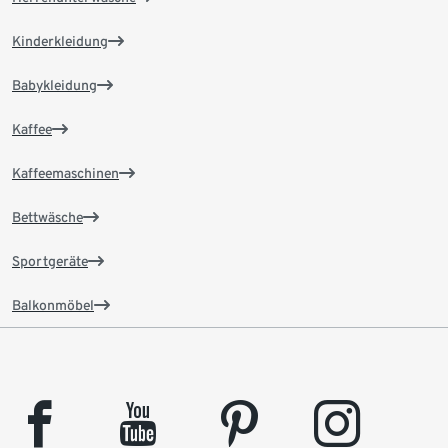
Kinderkleidung
Babykleidung
Kaffee
Kaffeemaschinen
Bettwäsche
Sportgeräte
Balkonmöbel
facebook
youtube
pinterest
instagram