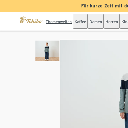
Für kurze Zeit mit d
Themenwelten
Kaffee
Damen
Herren
Kin