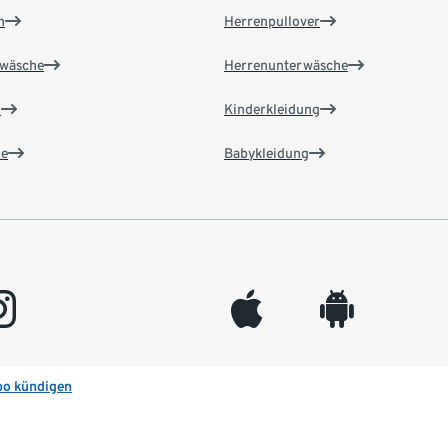
n
Herrenpullover
wäsche
Herrenunterwäsche
n
Kinderkleidung
e
Babykleidung
gram
appleinc
android
bo kündigen