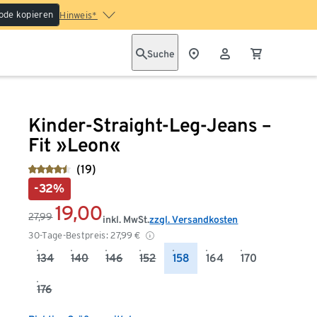
ode kopieren
Hinweis*
Suche
Kinder-Straight-Leg-Jeans –
Fit »Leon«
(19)
-32%
19,00
27,99
inkl. MwSt.
zzgl. Versandkosten
30-Tage-Bestpreis:
27,99
€
134
140
146
152
158
164
170
176