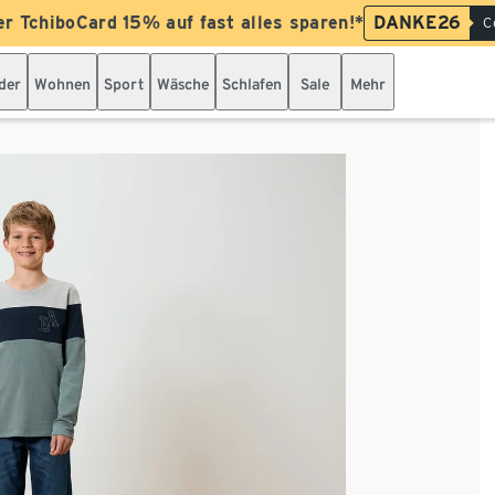
er TchiboCard 15% auf fast alles sparen!*
DANKE26
C
der
Wohnen
Sport
Wäsche
Schlafen
Sale
Mehr