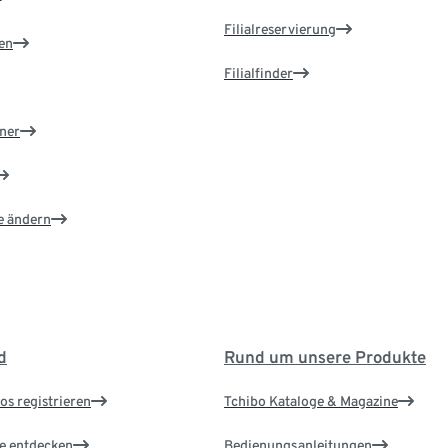
Filialreservierung
en
Filialfinder
ner
e ändern
d
Rund um unsere Produkte
os registrieren
Tchibo Kataloge & Magazine
le entdecken
Bedienungsanleitungen