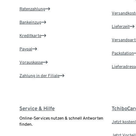
Ratenzahlung
Versandkost
Bankeinzug
Lieferzeit
Kreditkarte
Versandpart
Paypal
Packstation
Vorauskasse
Lieferadress
Zahlung in der Filiale
Service & Hilfe
TchiboCar
Online-Services nutzen & schnell Antworten
Jetzt kostenl
finden.
Jetzt Vortei