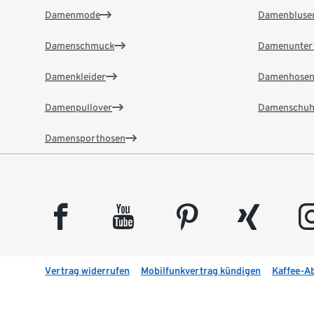
Damenmode
Damenbluse
Damenschmuck
Damenunter
Damenkleider
Damenhose
Damenpullover
Damenschuh
Damensporthosen
facebook
youtube
pinterest
xing
insta
Vertrag widerrufen
Mobilfunkvertrag kündigen
Kaffee-A