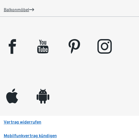
Balkonmöbel
facebook
youtube
pinterest
instagram
appleinc
android
Vertrag widerrufen
Mobilfunkvertrag kündigen