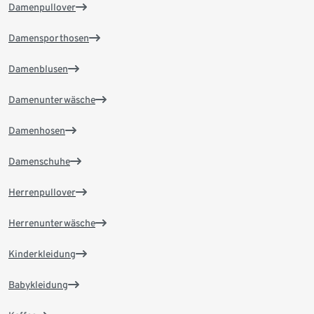
Damenpullover
Damensporthosen
Damenblusen
Damenunterwäsche
Damenhosen
Damenschuhe
Herrenpullover
Herrenunterwäsche
Kinderkleidung
Babykleidung