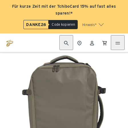
Für kurze Zeit mit der TchiboCard 15% auf fast alles
sparen!*
DANKE26
Code kopieren
Hinweis*