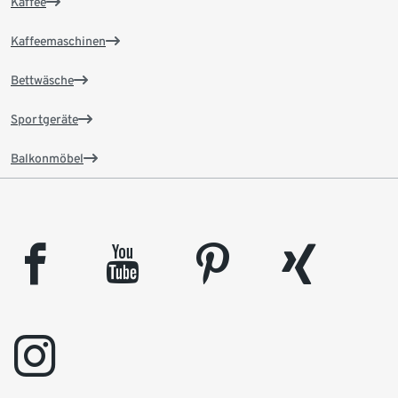
Kaffee
Kaffeemaschinen
Bettwäsche
Sportgeräte
Balkonmöbel
facebook
youtube
pinterest
xing
instagram