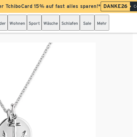
er TchiboCard 15% auf fast alles sparen!*
DANKE26
C
der
Wohnen
Sport
Wäsche
Schlafen
Sale
Mehr