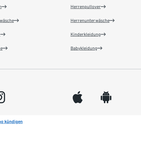
n
Herrenpullover
wäsche
Herrenunterwäsche
n
Kinderkleidung
e
Babykleidung
gram
appleinc
android
bo kündigen