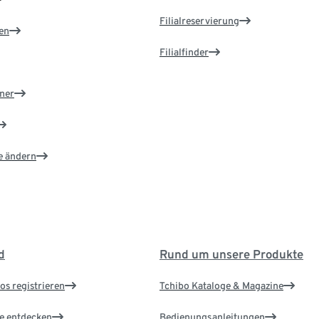
Filialreservierung
en
Filialfinder
ner
e ändern
d
Rund um unsere Produkte
os registrieren
Tchibo Kataloge & Magazine
le entdecken
Bedienungsanleitungen