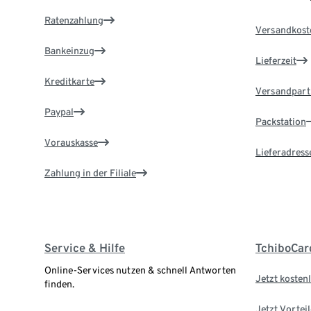
Ratenzahlung
Versandkost
Bankeinzug
Lieferzeit
Kreditkarte
Versandpart
Paypal
Packstation
Vorauskasse
Lieferadress
Zahlung in der Filiale
Service & Hilfe
TchiboCar
Online-Services nutzen & schnell Antworten
Jetzt kostenl
finden.
Jetzt Vortei