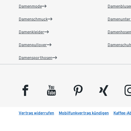
Damenmode
Damenbluse
Damenschmuck
Damenunter
Damenkleider
Damenhose
Damenpullover
Damenschuh
Damensporthosen
facebook
youtube
pinterest
xing
insta
Vertrag widerrufen
Mobilfunkvertrag kündigen
Kaffee-A