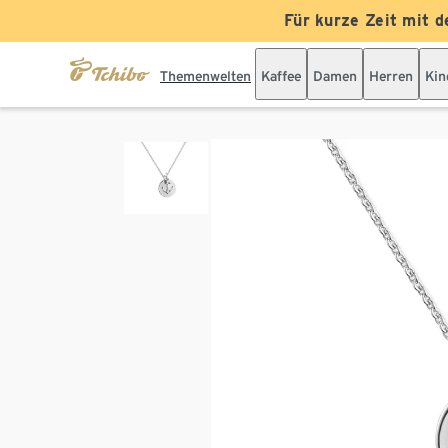
Für kurze Zeit mit d
Themenwelten
Kaffee
Damen
Herren
Kin