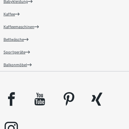
Babykleidung
Kaffee
Kaffeemaschinen
Bettwäsche
Sportgeräte
Balkonmöbel
facebook
youtube
pinterest
xing
instagram