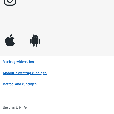
appleinc
android
Vertrag widerrufen
Mobilfunkvertrag kündigen
Kaffee-Abo kündigen
Service & Hilfe