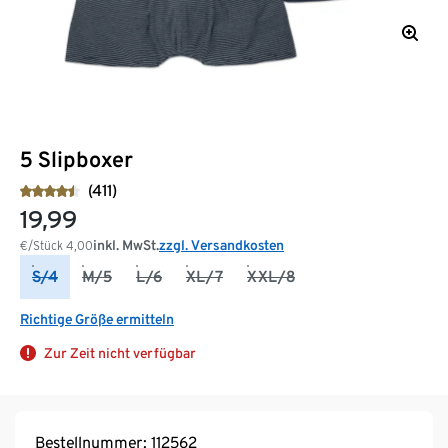
5 Slipboxer
(411)
19,99
inkl. MwSt.
zzgl. Versandkosten
€/Stück
4,00
S/4
M/5
L/6
XL/7
XXL/8
Richtige Größe ermitteln
Zur Zeit nicht verfügbar
Bestellnummer: 112562