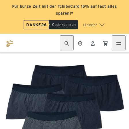
Für kurze Zeit mit der TchiboCard 15% auf fast alles
sparen!*
DANKE26
Code kopieren
Hinweis*