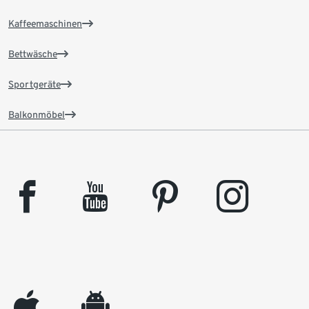
Kaffeemaschinen
Bettwäsche
Sportgeräte
Balkonmöbel
facebook
youtube
pinterest
instagram
appleinc
android