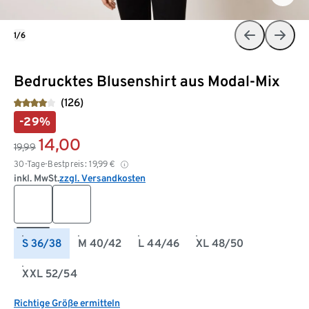
1/6
Bedrucktes Blusenshirt aus Modal-Mix
(126)
-29%
14,00
19,99
30-Tage-Bestpreis:
19,99
€
inkl. MwSt.
zzgl. Versandkosten
S 36/38
M 40/42
L 44/46
XL 48/50
XXL 52/54
Richtige Größe ermitteln