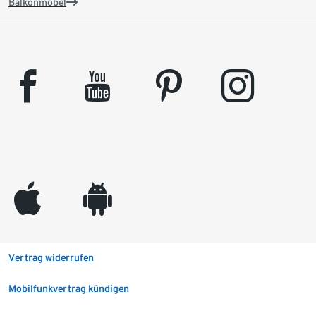
Balkonmöbel
facebook
youtube
pinterest
instagram
appleinc
android
Vertrag widerrufen
Mobilfunkvertrag kündigen