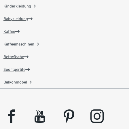
Kinderkleidung
Babykleidung
Kaffee
Kaffeemaschinen
Bettwäsche
Sportgeräte
Balkonmöbel
facebook
youtube
pinterest
instagram