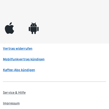
appleinc
android
Vertrag widerrufen
Mobilfunkvertrag kündigen
Kaffee-Abo kündigen
Service & Hilfe
Impressum