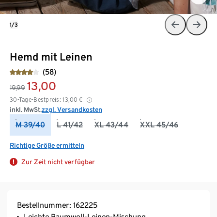
1/3
Hemd mit Leinen
(58)
13,00
19,99
30-Tage-Bestpreis:
13,00
€
inkl. MwSt.
zzgl. Versandkosten
M 39/40
L 41/42
XL 43/44
XXL 45/46
Richtige Größe ermitteln
Zur Zeit nicht verfügbar
Bestellnummer: 162225
Leichte Baumwoll-Leinen-Mischung