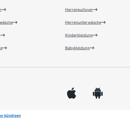
n
Herrenpullover
wäsche
Herrenunterwäsche
n
Kinderkleidung
e
Babykleidung
appleinc
android
bo kündigen