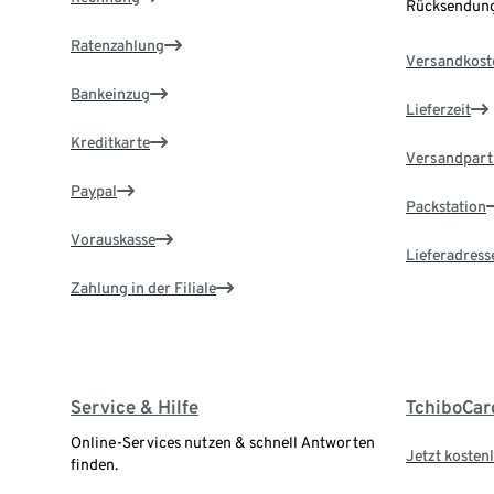
Rücksendung
Ratenzahlung
Versandkost
Bankeinzug
Lieferzeit
Kreditkarte
Versandpart
Paypal
Packstation
Vorauskasse
Lieferadress
Zahlung in der Filiale
Service & Hilfe
TchiboCar
Online-Services nutzen & schnell Antworten
Jetzt kostenl
finden.