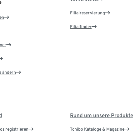
.
Filialreservierung
en
Filialfinder
ner
e ändern
d
Rund um unsere Produkte
os registrieren
Tchibo Kataloge & Magazine