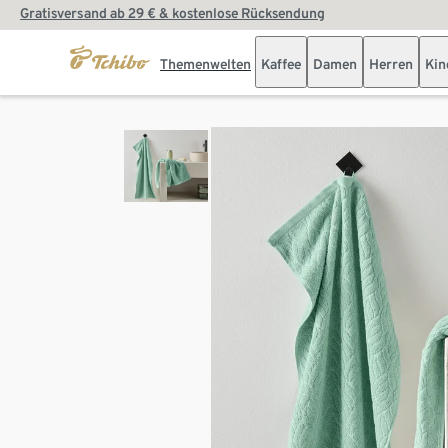
Gratisversand ab 29 € & kostenlose Rücksendung
Themenwelten
Kaffee
Damen
Herren
Kin