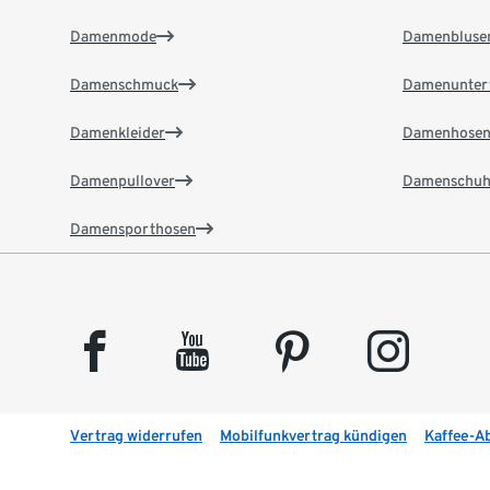
Damenmode
Damenbluse
Damenschmuck
Damenunter
Damenkleider
Damenhose
Damenpullover
Damenschuh
Damensporthosen
facebook
youtube
pinterest
instagram
Vertrag widerrufen
Mobilfunkvertrag kündigen
Kaffee-A