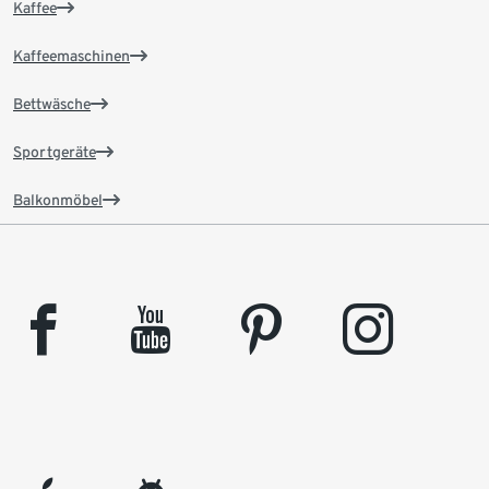
Kaffee
Kaffeemaschinen
Bettwäsche
Sportgeräte
Balkonmöbel
facebook
youtube
pinterest
instagram