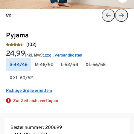
1/2
Pyjama
(102)
24,99
inkl. MwSt.
zzgl. Versandkosten
S 44/46
M 48/50
L 52/54
XL 56/58
XXL 60/62
Richtige Größe ermitteln
Zur Zeit nicht verfügbar
Bestellnummer: 200699