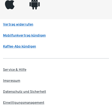
appleinc
android
Vertrag widerrufen
Mobilfunkvertrag kündigen
Kaffee-Abo kündigen
Service & Hilfe
Impressum
Datenschutz und Sicherheit
Einwilligungsmanagement