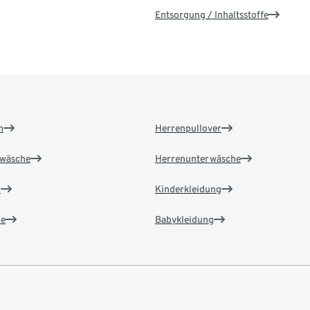
Entsorgung / Inhaltsstoffe
n
Herrenpullover
wäsche
Herrenunterwäsche
n
Kinderkleidung
e
Babykleidung