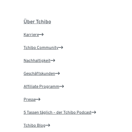
Über Tchibo
Karriere
Tchibo Community
Nachhaltigkeit
Geschäftskunden
Affiliate Programm
Presse
5 Tassen täglich – der Tchibo Podcast
Tchibo Blog