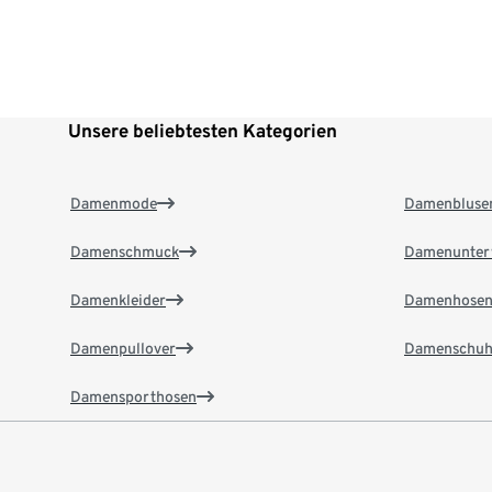
Unsere beliebtesten Kategorien
Damenmode
Damenbluse
Damenschmuck
Damenunter
Damenkleider
Damenhose
Damenpullover
Damenschuh
Damensporthosen