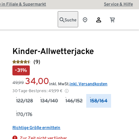
 in Filiale & Supermarkt
Service & Hilfe
Suche
Kinder-Allwetterjacke
(9)
-31%
34,00
49,99
inkl. MwSt.
inkl. Versandkosten
30-Tage-Bestpreis:
49,99
€
122/128
134/140
146/152
158/164
170/176
Richtige Größe ermitteln
Zur Zeit nicht verfügbar