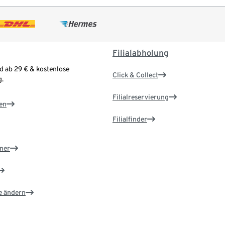
Filialabholung
d ab 29 € & kostenlose
Click & Collect
.
Filialreservierung
en
Filialfinder
ner
e ändern