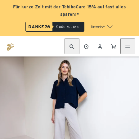
Für kurze Zeit mit der TchiboCard 15% auf fast alles
sparen!*
DANKE26
Code kopieren
Hinweis*