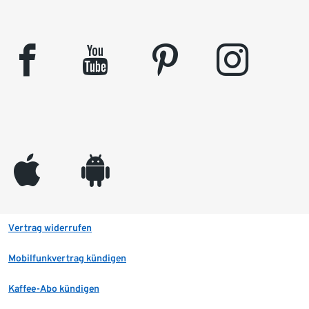
facebook
youtube
pinterest
instagram
appleinc
android
Vertrag widerrufen
Mobilfunkvertrag kündigen
Kaffee-Abo kündigen