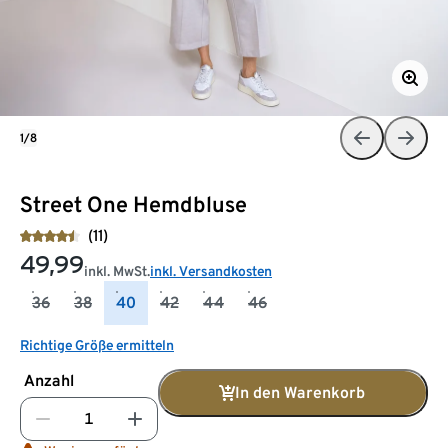
1/8
Street One Hemdbluse
(11)
49,99
inkl. MwSt.
inkl. Versandkosten
36
38
40
42
44
46
Richtige Größe ermitteln
Anzahl
In den Warenkorb