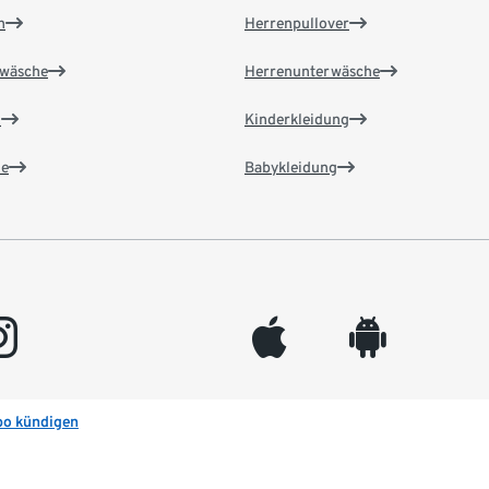
n
Herrenpullover
wäsche
Herrenunterwäsche
n
Kinderkleidung
e
Babykleidung
gram
appleinc
android
bo kündigen