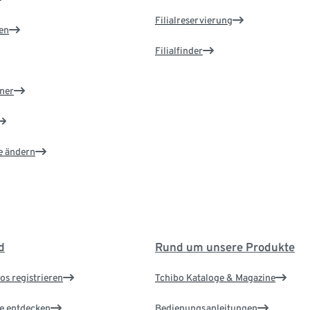
Filialreservierung
en
Filialfinder
ner
e ändern
d
Rund um unsere Produkte
os registrieren
Tchibo Kataloge & Magazine
le entdecken
Bedienungsanleitungen