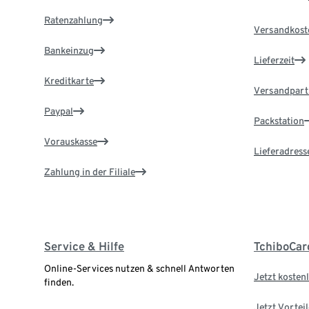
Ratenzahlung
Versandkost
Bankeinzug
Lieferzeit
Kreditkarte
Versandpart
Paypal
Packstation
Vorauskasse
Lieferadress
Zahlung in der Filiale
Service & Hilfe
TchiboCar
Online-Services nutzen & schnell Antworten
Jetzt kostenl
finden.
Jetzt Vortei