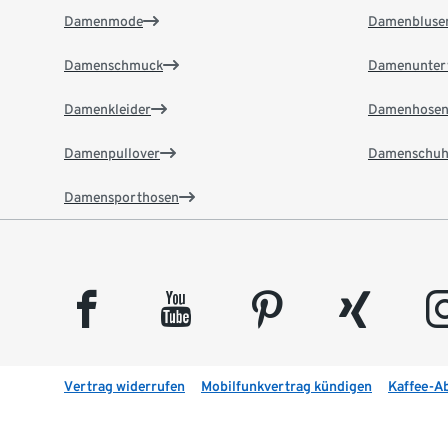
Damenmode
Damenbluse
Damenschmuck
Damenunter
Damenkleider
Damenhose
Damenpullover
Damenschuh
Damensporthosen
facebook
youtube
pinterest
xing
insta
Vertrag widerrufen
Mobilfunkvertrag kündigen
Kaffee-A