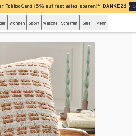
er TchiboCard 15% auf fast alles sparen!*
DANKE26
C
der
Wohnen
Sport
Wäsche
Schlafen
Sale
Mehr