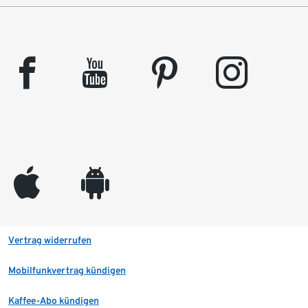
facebook
youtube
pinterest
instagram
appleinc
android
Vertrag widerrufen
Mobilfunkvertrag kündigen
Kaffee-Abo kündigen