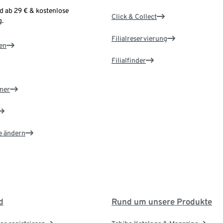
d ab 29 € & kostenlose
Click & Collect
.
Filialreservierung
en
Filialfinder
ner
e ändern
d
Rund um unsere Produkte