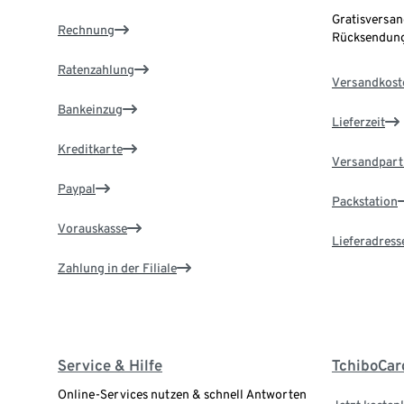
Gratisversan
Rechnung
Rücksendung
Ratenzahlung
Versandkost
Bankeinzug
Lieferzeit
Kreditkarte
Versandpart
Paypal
Packstation
Vorauskasse
Lieferadress
Zahlung in der Filiale
Service & Hilfe
TchiboCar
Online-Services nutzen & schnell Antworten