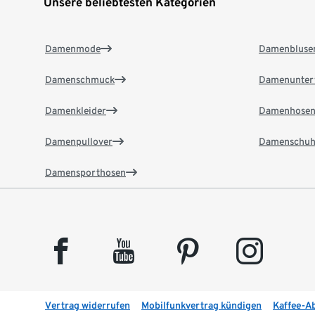
Unsere beliebtesten Kategorien
Damenmode
Damenbluse
Damenschmuck
Damenunter
Damenkleider
Damenhose
Damenpullover
Damenschuh
Damensporthosen
facebook
youtube
pinterest
instagram
Vertrag widerrufen
Mobilfunkvertrag kündigen
Kaffee-A