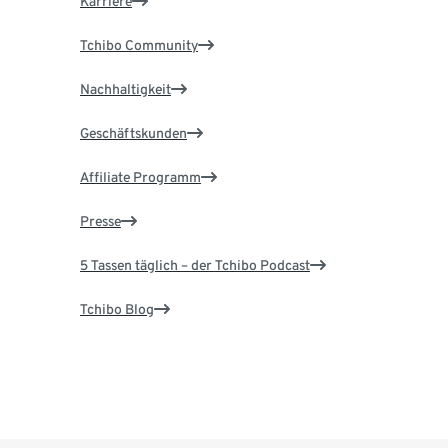
Karriere
Tchibo Community
Nachhaltigkeit
Geschäftskunden
Affiliate Programm
Presse
5 Tassen täglich – der Tchibo Podcast
Tchibo Blog