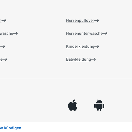
n
Herrenpullover
wäsche
Herrenunterwäsche
n
Kinderkleidung
e
Babykleidung
appleinc
android
bo kündigen