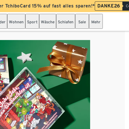
er TchiboCard 15% auf fast alles sparen!*
DANKE26
C
der
Wohnen
Sport
Wäsche
Schlafen
Sale
Mehr